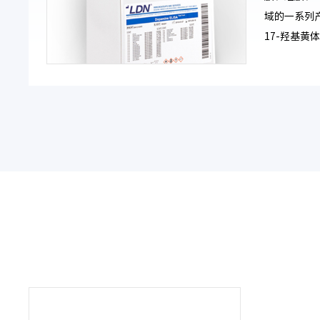
域的一系列
17-羟基黄