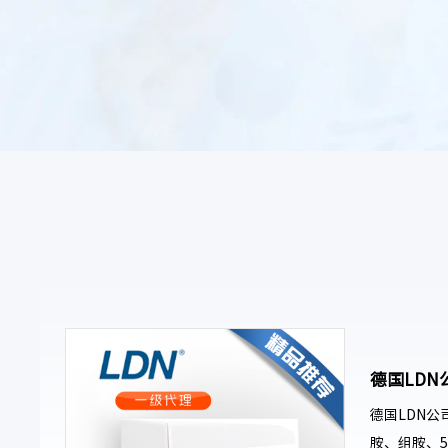
德国LD
德国LDN
胺、组胺、