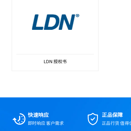
LDN 授权书
快速响应
正品保障
即时响应 客户需求
正品行货 值得