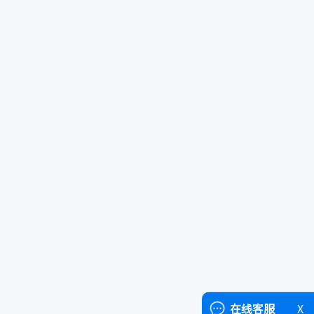
在线客服
X