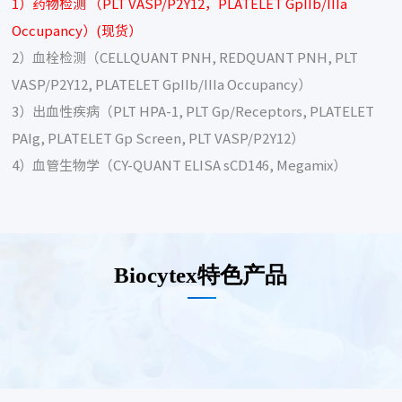
1）药物检测 （PLT VASP/P2Y12，PLATELET GpIIb/IIIa
Occupancy）(现货）
2）血栓检测（CELLQUANT PNH, REDQUANT PNH, PLT
VASP/P2Y12, PLATELET GpIIb/IIIa Occupancy）
3）出血性疾病（PLT HPA-1, PLT Gp/Receptors, PLATELET
PAIg, PLATELET Gp Screen, PLT VASP/P2Y12）
4）血管生物学（CY-QUANT ELISA sCD146, Megamix）
Biocytex特色产品