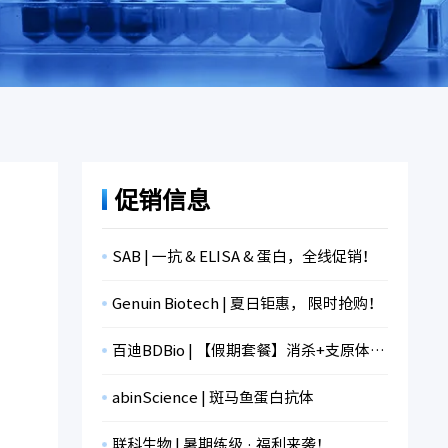
促销信息
SAB | 一抗 & ELISA & 蛋白，全线促销！
Genuin Biotech | 夏日钜惠， 限时抢购！
百迪BDBio | 【假期套餐】消杀+支原体检测+冻存，限时折扣！
abinScience | 斑马鱼蛋白抗体
联科生物 | 暑期练级 · 福利来袭！