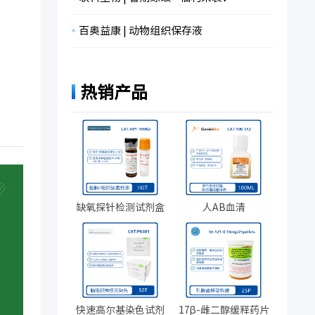
百奥益康 | 动物组织保存液
热销产品
缺氧探针检测试剂盒
人AB血清
快速高尔基染色试剂
17β-雌二醇缓释药片