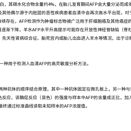
糖蛋白，其碳水化合物含量约4%，在胎儿发育期间AFP会大量分泌而成
及其他偶尔源于内胚层的恶性疾病患者血清中会再次高水平出现，对
持续存在，AFP检测作为肿瘤标志物被广泛用于肝细胞癌及其他癌症
展逐渐下降，羊水AFP水平升高提示可能存在开放性神经管缺陷（脊
、先天性肾病综合征、胎死宫内或胎儿出血进入羊水等情况，出于诊
SA试剂盒一种用于检测人血清AFP的高灵敏度分析方法。
P与两种抗体的顺序结合原理，其中一种抗体固定在微孔板上，另一种与
反应，该酶促反应（显色）的强度与样本中AFP的含量成正比，加
最终通过标准曲线读取未知样本的AFP浓度值。