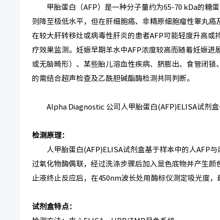
甲胎蛋白（AFP）是一种分子量约为65-70 kDa的
则降至极低水平，但在肝细胞癌、非精原细胞瘤性睾丸癌
在较大肝转移灶或病毒性肝炎的患者AFP可能轻度升高或
疗效果监测。妊娠早期羊水中AFP浓度较高而随着妊娠进
或无脑畸形）、某些胎儿溶血性疾病、脐膨出、食管闭锁
的需结合超声检查及乙酰胆碱酯酶检测共同判断。
Alpha Diagnostic 公司人甲胎蛋白(AFP)ELI
检测原理：
人甲胎蛋白(AFP)ELISA试剂盒基于样本中的人AF
过氧化物酶偶联，经过洗涤步骤后加入显色底物并产生颜色
止液终止反应后，在450nm波长处用酶标仪测定吸光度，
试剂盒特点：