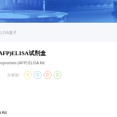
ELISA盒子
FP)ELISA试剂盒
protein (AFP) ELISA Kit
分享到：
 Kit