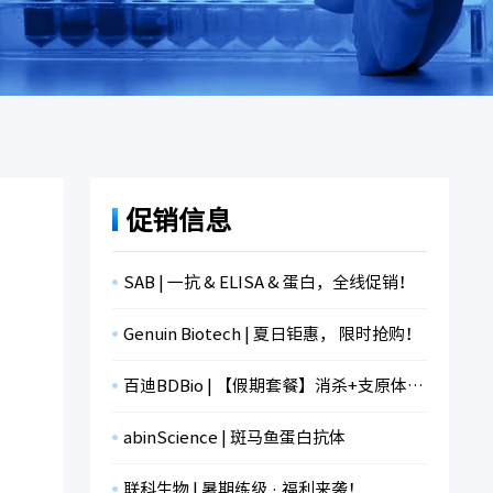
促销信息
SAB | 一抗 & ELISA & 蛋白，全线促销！
Genuin Biotech | 夏日钜惠， 限时抢购！
百迪BDBio | 【假期套餐】消杀+支原体检测+冻存，限时折扣！
abinScience | 斑马鱼蛋白抗体
联科生物 | 暑期练级 · 福利来袭！