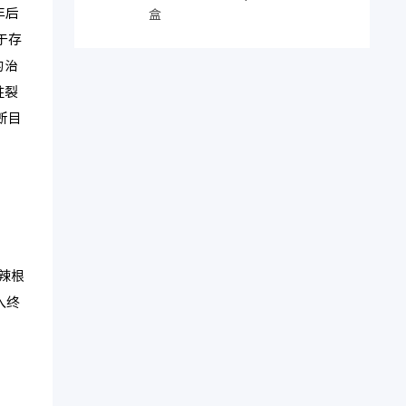
年后
盒
于存
的治
柱裂
断目
辣根
入终