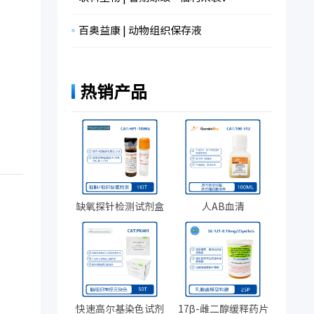
百奥益康 | 动物组织保存液
热销产品
缺氧探针检测试剂盒
人AB血清
快速高尔基染色试剂
17β-雌二醇缓释药片