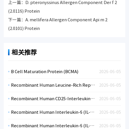
上一篇：
D. pteronyssinus Allergen Component Der f 2
(2.0116) Protein
下一篇：
A. mellifera Allergen Component Api m 2
(2.0101) Protein
相关推荐
B Cell Maturation Protein (BCMA)
2026-06-05
Recombinant Human Leucine-Rich Repeat-Containing Protein 15 (LRRC15)
2026-06-05
Recombinant Human CD25-Interleukin-IL-2RA (CHO)
2026-06-05
Recombinant Human Interleukin-6 (IL-6)-CF
2026-06-05
Recombinant Human Interleukin-6 (IL-6)-CF
2026-06-05