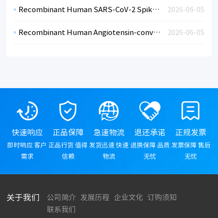
Recombinant Human SARS-CoV-2 Spike RBDVariant 501Y.V1, Lineage B.1.1.7, UK (HEK)
2026-06-05
Recombinant Human Angiotensin-converting enzyme 2 (ACE2) - Extracellular Domain (19-615)
2026-06-05
快速响应
正品保障
急速物流
退还承诺
正规发票
即时响应 客户
正品行货 值得
发货迅速 快速
退换保障 品质
发票保障 售后
需求
信赖
物流
无忧
无忧
关于我们
公司简介
发展历程
企业文化
订购须知
联系我们