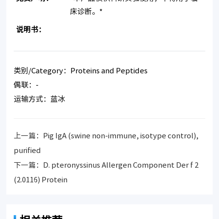
床诊断。*
说明书：
类别/Category：Proteins and Peptides
偶联：-
运输方式：蓝冰
上一篇：
Pig IgA (swine non-immune, isotype control),
purified
下一篇：
D. pteronyssinus Allergen Component Der f 2
(2.0116) Protein