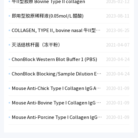
牛II型胶原 Bovine Type II collagen
2026-02-12
即用型胶原稀释液(0.05mol/L 醋酸)
2023-08-11
COLLAGEN, TYPE II, bovine nasal 牛II型胶原
2023-06-25
灭活结核杆菌（冻干粉）
2021-04-07
ChonBlock Western Blot Buffer 1 (PBS)
2020-04-24
ChonBlock Blocking/Sample Dilution ELISA Buffer Chondrex ELISA封闭/样本稀释液
2020-04-24
Mouse Anti-Chick Type I Collagen IgG Antibody Assay Kit, OPD
2020-01-09
Mouse Anti-Bovine Type I Collagen IgG Antibody Assay Kit, OPD
2020-01-09
Mouse Anti-Porcine Type I Collagen IgG Antibody Assay Kit, OPD
2020-01-09