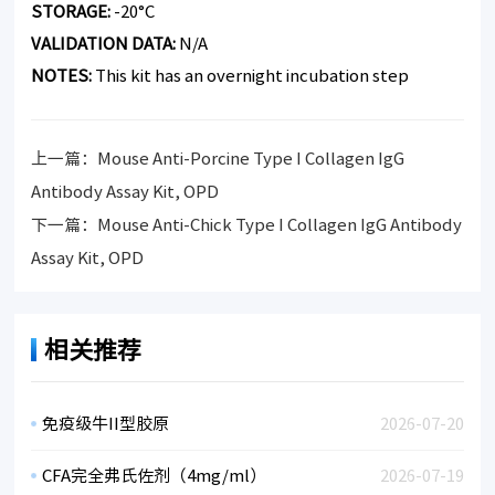
STORAGE:
-20°C
VALIDATION DATA:
N/A
NOTES:
This kit has an overnight incubation step
上一篇：
Mouse Anti-Porcine Type I Collagen IgG
Antibody Assay Kit, OPD
下一篇：
Mouse Anti-Chick Type I Collagen IgG Antibody
Assay Kit, OPD
相关推荐
免疫级牛II型胶原
2026-07-20
CFA完全弗氏佐剂（4mg/ml）
2026-07-19