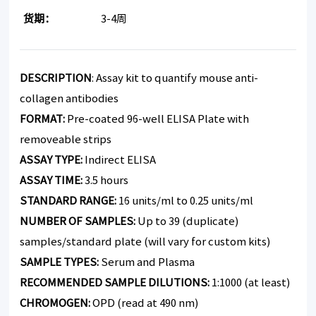
货期：
3-4周
DESCRIPTION
: Assay kit to quantify mouse anti-
collagen antibodies
FORMAT:
Pre-coated 96-well ELISA Plate with
removeable strips
ASSAY TYPE:
Indirect ELISA
ASSAY TIME:
3.5 hours
STANDARD RANGE:
16 units/ml to 0.25 units/ml
NUMBER OF SAMPLES:
Up to 39 (duplicate)
samples/standard plate (will vary for custom kits)
SAMPLE TYPES:
Serum and Plasma
RECOMMENDED SAMPLE DILUTIONS:
1:1000 (at least)
CHROMOGEN:
OPD (read at 490 nm)