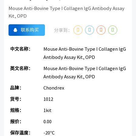
Mouse Anti-Bovine Type I Collagen IgG Antibody Assay
Kit, OPD
联系购买
分享到：
中文名称：
Mouse Anti-Bovine Type I Collagen IgG
Antibody Assay Kit, OPD
英文名称：
Mouse Anti-Bovine Type I Collagen IgG
Antibody Assay Kit, OPD
品牌：
Chondrex
货号：
1012
规格：
1kit
报价：
0.00
保存温度：
-20℃