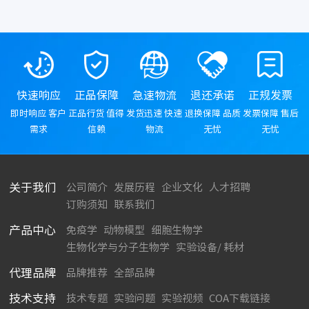
快速响应
正品保障
急速物流
退还承诺
正规发票
即时响应 客户
正品行货 值得
发货迅速 快速
退换保障 品质
发票保障 售后
需求
信赖
物流
无忧
无忧
关于我们
公司简介
发展历程
企业文化
人才招聘
订购须知
联系我们
产品中心
免疫学
动物模型
细胞生物学
生物化学与分子生物学
实验设备/ 耗材
代理品牌
品牌推荐
全部品牌
技术支持
技术专题
实验问题
实验视频
COA下载链接