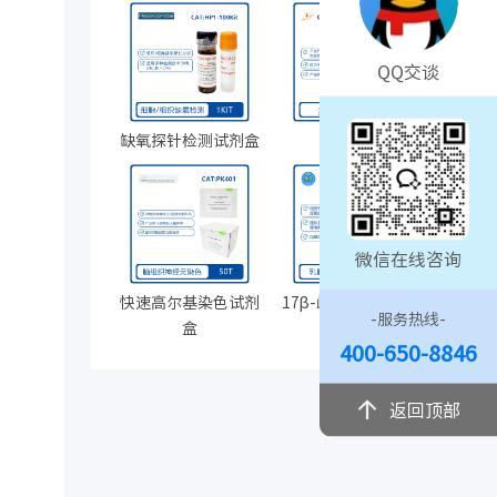
T
QQ交谈
缺氧探针检测试剂盒
人AB血清
微信在线咨询
快速高尔基染色试剂
17β-雌二醇缓释药片
-服务热线-
盒
400-650-8846
返回顶部