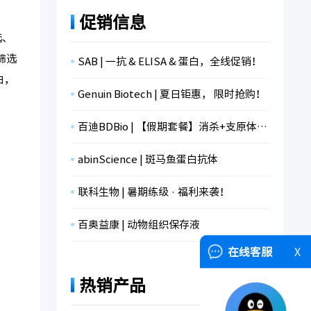
促销信息
选、
筛选
SAB | 一抗 & ELISA & 蛋白，全线促销！
白，
Genuin Biotech | 夏日钜惠， 限时抢购！
百迪BDBio | 【假期套餐】消杀+支原体检测+冻存，限时折扣！
abinScience | 斑马鱼蛋白抗体
联科生物 | 暑期练级 · 福利来袭！
百奥益康 | 动物组织保存液
在线客服
X
热销产品