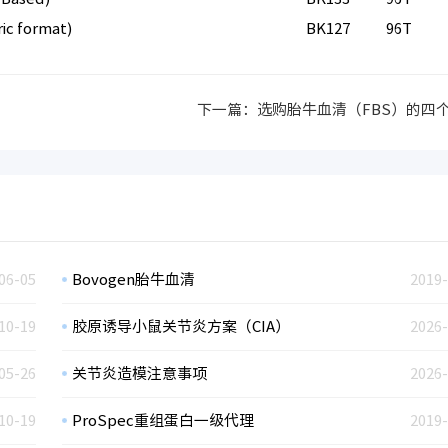
ric format)
BK127
96T
下一篇：
选购胎牛血清（FBS）的四
06-05
Bovogen胎牛血清
2019-
10-19
胶原诱导小鼠关节炎方案（CIA）
2026-
05-26
关节炎造模注意事项
2026-
10-19
ProSpec重组蛋白一级代理
2019-