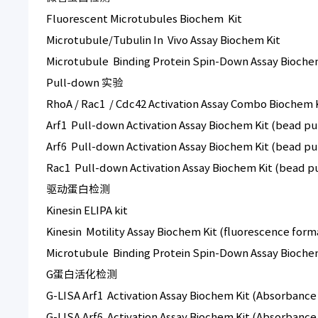
Fluorescent Microtubules Biochem Kit
Microtubule/Tubulin In Vivo Assay Biochem Kit
Microtubule Binding Protein Spin-Down Assay Bioche
Pull-down 实验
RhoA / Rac1 / Cdc42 Activation Assay Combo Biochem 
Arf1 Pull-down Activation Assay Biochem Kit (bead p
Arf6 Pull-down Activation Assay Biochem Kit (bead p
Rac1 Pull-down Activation Assay Biochem Kit (bead 
驱动蛋白检测
Kinesin ELIPA kit
Kinesin Motility Assay Biochem Kit (fluorescence form
Microtubule Binding Protein Spin-Down Assay Bioche
G蛋白活化检测
G-LISA Arf1 Activation Assay Biochem Kit (Absorbance
G-LISA Arf6 Activation Assay Biochem Kit (Absorbance