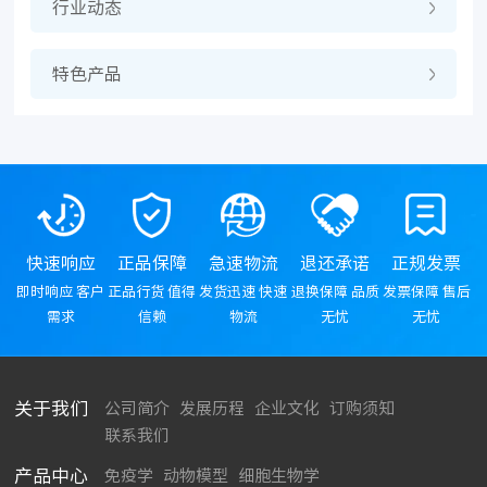
行业动态
特色产品
快速响应
正品保障
急速物流
退还承诺
正规发票
即时响应 客户
正品行货 值得
发货迅速 快速
退换保障 品质
发票保障 售后
需求
信赖
物流
无忧
无忧
关于我们
公司简介
发展历程
企业文化
订购须知
联系我们
产品中心
免疫学
动物模型
细胞生物学