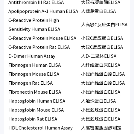
Antithrombin III Rat ELISA
大鼠抗凝血酶ELISA
Apolipoprotein A-1 Human ELISA
人载脂蛋白ELISA
C-Reactive Protein High
人高敏C反应蛋白ELISA
Sensitivity Human ELISA
C-Reactive Protein Mouse ELISA
小鼠C反应蛋白ELISA
C-Reactive Protein Rat ELISA
大鼠C反应蛋白ELISA
D-Dimer Human Assay
人D-二聚体ELISA
Fibrinogen Human ELISA
人纤维蛋白原ELISA
Fibrinogen Mouse ELISA
小鼠纤维蛋白原ELISA
Fibrinogen Rat ELISA
大鼠纤维蛋白原ELISA
Fibronectin Mouse ELISA
小鼠纤维蛋白ELISA
Haptoglobin Human ELISA
人触珠蛋白ELISA
Haptoglobin Mouse ELISA
小鼠触珠蛋白ELISA
Haptoglobin Rat ELISA
大鼠触珠蛋白ELISA
HDL Cholesterol Human Assay
人高密度胆固醇测定