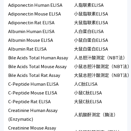
Adiponectin Human ELISA
人脂联素ELISA
Adiponectin Mouse ELISA
小鼠脂联素ELISA
Adiponectin Rat ELISA
大鼠脂联素ELISA
Albumin Human ELISA
人白蛋白ELISA
Albumin Mouse ELISA
小鼠白蛋白ELISA
Albumin Rat ELISA
大鼠白蛋白ELISA
Bile Acids Total Human Assay
人总胆汁酸测定（NBT法）
Bile Acids Total Mouse Assay
小鼠总胆汁酸测定（NBT法
Bile Acids Total Rat Assay
大鼠总胆汁酸测定（NBT法
C-Peptide Human ELISA
人C肽ELISA
C-Peptide Mouse ELISA
小鼠C肽ELISA
C-Peptide Rat ELISA
大鼠C肽ELISA
Creatinine Human Assay
人肌酸酐测定（酶法）
(Enzymatic)
Creatinine Mouse Assay