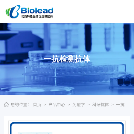
一抗检测抗体
您的位置：
首页
>
产品中心
>
免疫学
>
科研抗体
>
一抗