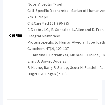
Novel Alveolar TypeI
Cell-Specific Biochemical Marker of Human Acu
Am. J. Respir.
Crit.CareMed.161,990-995
2. Dobbs, L.G., R. Gonzalez, L. Allen and D. Froh
文献引用
Integral Membrane
Protein Specific to Human Alveolar Type I Cells
Cytochem. 47(2), 129-137
3. Christina E. Barkauskas, Michael J. Cronce, Cr
Emily J. Bowie, Douglas
R. Keene, Barry R. Stripp, Scott H. Randell, Pa
Brigid L.M. Hogan.(2013)