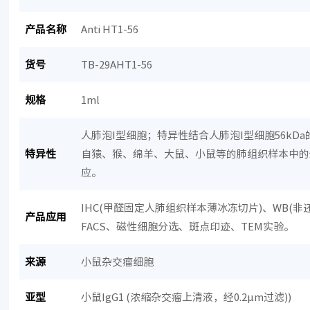
产品名称
Anti HT1-56
货号
TB-29AHT1-56
规格
1ml
人肺泡I型细胞；特异性结合人肺泡I型细胞56kD
特异性
自猿、猴、绵羊、大鼠、小鼠等的肺组织样本中的
应。
IHC(甲醛固定人肺组织样本薄冰冻切片)、WB(非
产品应用
FACS、磁性细胞分选、斑点印迹、TEM实验。
来源
小鼠杂交瘤细胞
亚型
小鼠IgG1 (浓缩杂交瘤上清液，经0.2μm过滤))