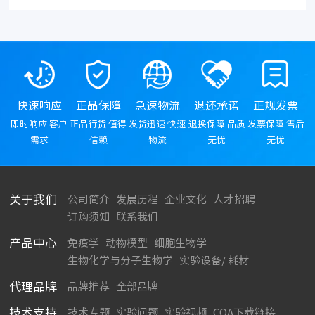
快速响应
正品保障
急速物流
退还承诺
正规发票
即时响应 客户
正品行货 值得
发货迅速 快速
退换保障 品质
发票保障 售后
需求
信赖
物流
无忧
无忧
关于我们
公司简介
发展历程
企业文化
人才招聘
订购须知
联系我们
产品中心
免疫学
动物模型
细胞生物学
生物化学与分子生物学
实验设备/ 耗材
代理品牌
品牌推荐
全部品牌
技术支持
技术专题
实验问题
实验视频
COA下载链接