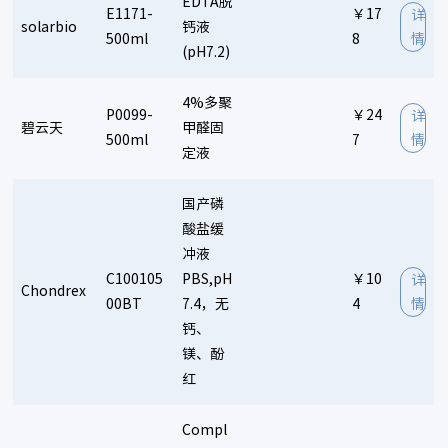
EDTA脱
E1171-
￥17
详
solarbio
钙液
500ml
8
情
(pH7.2)
4%多聚
P0099-
￥24
详
碧云天
甲醛固
500ml
7
情
定液
国产磷
酸盐缓
冲液
C100105
PBS,pH
￥10
详
Chondrex
00BT
7.4，无
4
情
钙、
镁、酚
红
Compl