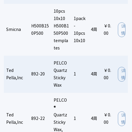
10pcs
10x10
1pack
H500B15
H500B1
-
￥0.
详
Smicna
4周
0P500
50P500
10pcs
00
情
templa
10x10
tes
PELCO
Ted
Quartz
￥0.
详
892-20
1
4周
Pella,Inc
Sticky
00
情
Wax
PELCO
®
Ted
Quartz
￥0.
详
892-22
1
4周
Pella,Inc
Sticky
00
情
Wax,