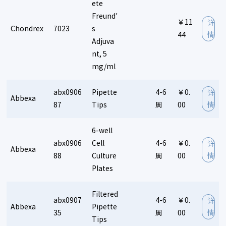
ete
Freund'
￥11
详
Chondrex
7023
s
44
情
Adjuva
nt, 5
mg/ml
abx0906
Pipette
4-6
￥0.
详
Abbexa
87
Tips
周
00
情
6-well
abx0906
Cell
4-6
￥0.
详
Abbexa
88
Culture
周
00
情
Plates
Filtered
abx0907
4-6
￥0.
详
Abbexa
Pipette
35
周
00
情
Tips