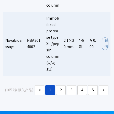
column
Immob
ilized
protea
se type
Novabioa
NBA201
2.1×3
4-6
￥0.
详
XIII/pep
ssays
4002
0 mm
周
00
情
sin
column
(w/w,
1:1)
(1052条相关产品)
<
1
2
3
4
5
>