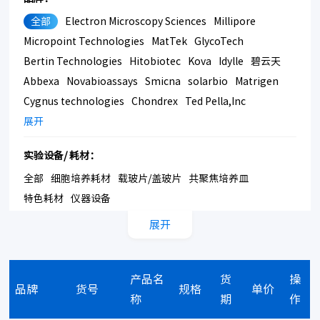
全部
Electron Microscopy Sciences
Millipore
Micropoint Technologies
MatTek
GlycoTech
Bertin Technologies
Hitobiotec
Kova
Idylle
碧云天
Abbexa
Novabioassays
Smicna
solarbio
Matrigen
Cygnus technologies
Chondrex
Ted Pella,Inc
Bmrsupply
展开
Southern Biotech
Corning
实验设备/ 耗材：
全部
细胞培养耗材
载玻片/盖玻片
共聚焦培养皿
特色耗材
仪器设备
展开
产品名
货
操
品牌
货号
规格
单价
称
期
作