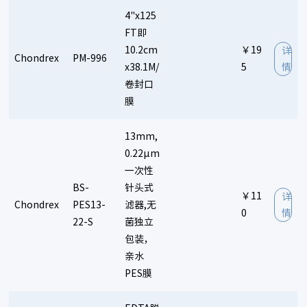
4"x125
FT即
10.2cm
￥19
详
Chondrex
PM-996
x38.1M/
5
情
卷封口
膜
13mm,
0.22µm
一次性
BS-
针头式
￥11
详
Chondrex
PES13-
滤器,无
0
情
22-S
菌独立
包装，
亲水
PES膜