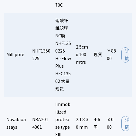
70C
硝酸纤
维滤膜
NC膜
NHF135
2.5cm
NHF1350
0225
￥88
详
Millipore
x 100
现货
225
Hi-Flow
00
情
mtrs
Plus
HFC135
02 大量
现货
Immob
ilized
Novabioa
NBA201
protea
2.1×3
4-6
￥0.
详
ssays
4001
se type
0 mm
周
00
情
XIII