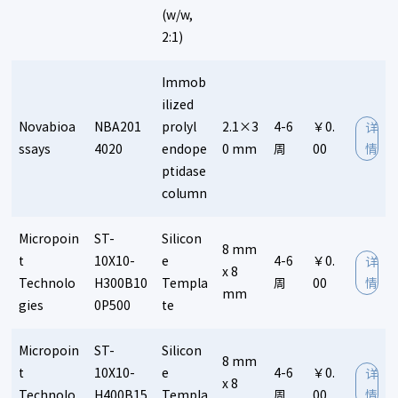
(w/w,
2:1)
Immob
ilized
Novabioa
NBA201
prolyl
2.1×3
4-6
￥0.
详
ssays
4020
endope
0 mm
周
00
情
ptidase
column
Micropoin
ST-
Silicon
8 mm
t
10X10-
e
4-6
￥0.
详
x 8
Technolo
H300B10
Templa
周
00
情
mm
gies
0P500
te
Micropoin
ST-
Silicon
8 mm
t
10X10-
e
4-6
￥0.
详
x 8
Technolo
H400B15
Templa
周
00
情