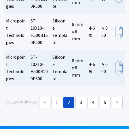
mm
gies
0P500
te
Micropoin
ST-
Silicon
8 mm
t
10X10-
e
4-6
￥0.
详
x 8
Technolo
H500B15
Templa
周
00
情
mm
gies
0P500
te
Micropoin
ST-
Silicon
8 mm
t
10X10-
e
4-6
￥0.
详
x 8
Technolo
H500B20
Templa
周
00
情
mm
gies
0P500
te
(1052条相关产品)
<
1
2
3
4
5
>