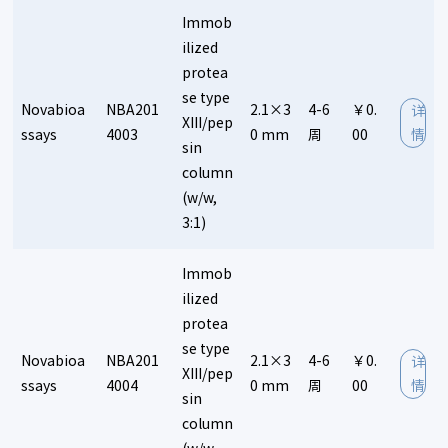
Immob
ilized
protea
se type
Novabioa
NBA201
2.1×3
4-6
￥0.
详
XIII/pep
ssays
4003
0 mm
周
00
情
sin
column
(w/w,
3:1)
Immob
ilized
protea
se type
Novabioa
NBA201
2.1×3
4-6
￥0.
详
XIII/pep
ssays
4004
0 mm
周
00
情
sin
column