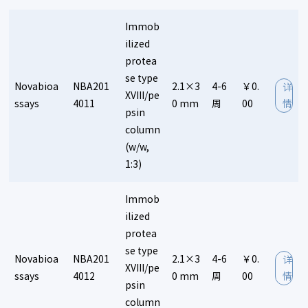
Immob
ilized
protea
se type
Novabioa
NBA201
2.1×3
4-6
￥0.
详
XVIII/pe
ssays
4011
0 mm
周
00
情
psin
column
(w/w,
1:3)
Immob
ilized
protea
se type
Novabioa
NBA201
2.1×3
4-6
￥0.
详
XVIII/pe
ssays
4012
0 mm
周
00
情
psin
column