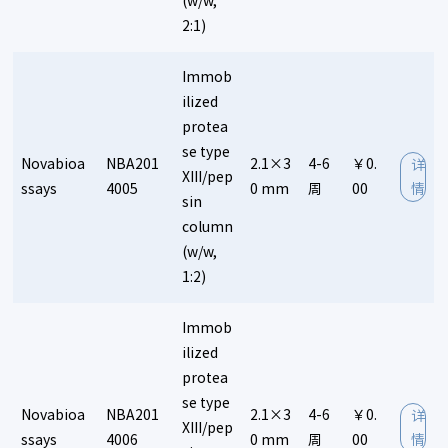
(w/w,
2:1)
Immob
ilized
protea
se type
Novabioa
NBA201
2.1×3
4-6
￥0.
详
XIII/pep
ssays
4005
0 mm
周
00
情
sin
column
(w/w,
1:2)
Immob
ilized
protea
se type
Novabioa
NBA201
2.1×3
4-6
￥0.
详
XIII/pep
ssays
4006
0 mm
周
00
情