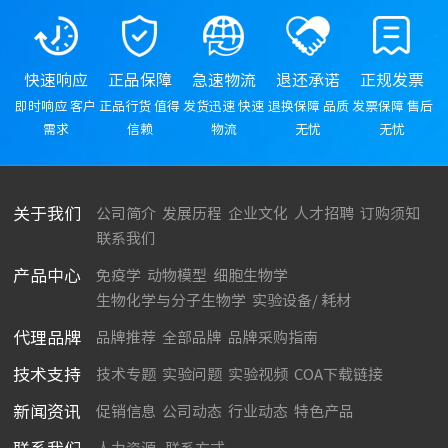
快速响应
正品保障
急速物流
退还承诺
正规发票
即时响应 客户
正品行货 值得
发货迅速 快速
退换保障 品质
发票保障 售后
需求
信赖
物流
无忧
无忧
关于我们
公司简介
发展历程
企业文化
人才招聘
订购须知
联系我们
产品中心
免疫学
动物模型
细胞生物学
生物化学与分子生物学
实验设备/ 耗材
代理品牌
品牌推荐
全部品牌
品牌采购指南
技术支持
技术专题
实验问题
实验视频
COA下载链接
新闻资讯
促销信息
公司动态
行业动态
特色产品