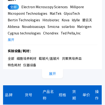
全部
Electron Microscopy Sciences
Millipore
Micropoint Technologies
MatTek
GlycoTech
Bertin Technologies
Hitobiotec
Kova
Idylle
碧云天
Abbexa
Novabioassays
Smicna
solarbio
Matrigen
Cygnus technologies
Chondrex
Ted Pella,Inc
Bmrsupply
展开
Southern Biotech
Corning
实验设备/ 耗材：
全部
细胞培养耗材
载玻片/盖玻片
共聚焦培养皿
特色耗材
仪器设备
展开
产品名
货
操
品牌
货号
规格
单价
称
期
作