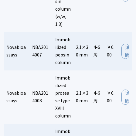
sin
column
(w/w,
1:3)
Immob
Novabioa
NBA201
ilized
2.1×3
4-6
￥0.
详
ssays
4007
pepsin
0 mm
周
00
情
column
Immob
ilized
Novabioa
NBA201
protea
2.1×3
4-6
￥0.
详
ssays
4008
se type
0 mm
周
00
情
XVIII
column
Immob