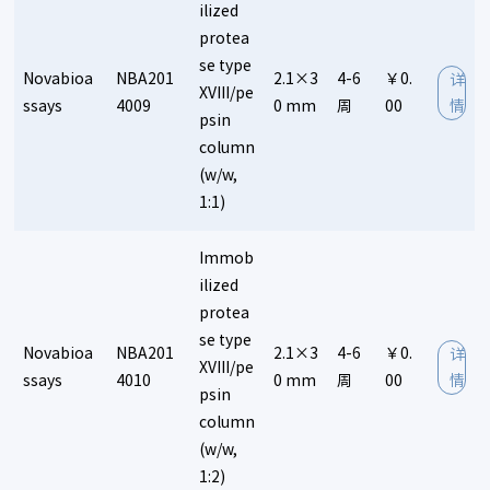
ilized
protea
se type
Novabioa
NBA201
2.1×3
4-6
￥0.
详
XVIII/pe
ssays
4009
0 mm
周
00
情
psin
column
(w/w,
1:1)
Immob
ilized
protea
se type
Novabioa
NBA201
2.1×3
4-6
￥0.
详
XVIII/pe
ssays
4010
0 mm
周
00
情
psin
column
(w/w,
1:2)