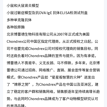
小鼠和大鼠肾炎模型
小鼠过敏症模型及抗OVA IgE 抗体ELISA检测试剂盒
多种单克隆抗体
各种胶原酶
北京博蕾德生物科技有限公司从2007年正式成为美国
Chondrex公司中国区指定代理商，从正式授权之日起，公
司不但要完成Chondrex公司对授权代理商的销售目标，同
时还肩负着对Chondrex品牌的宣传与提升。因为有承诺，
博蕾德人不畏艰辛、义无反顾、马不停蹄，多年来，北京博
蕾德公司通过招商、网络推广、直销、展会宣传等复合营销
模式，使Chondrex产品如“星星般智慧的火种”迸发出
了“燎原之势”，为Chondrex产品在中国以及亚洲区，建
立了稳定的客户群和销售网络，销售额逐年呈持续高增长趋
势，与此同时Chondrex品牌成为了客户动物模型研究认可
的首选品牌。