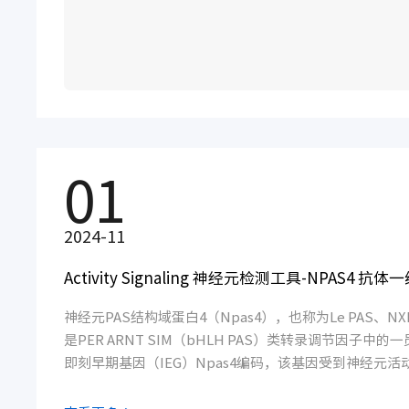
01
2024-11
Activity Signaling 神经元检测工具-NPAS4 抗
神经元PAS结构域蛋白4（Npas4），也称为Le PAS、NXF
是PER ARNT SIM（bHLH PAS）类转录调节因子中的
即刻早期基因（IEG）Npas4编码，该基因受到神经元活
统IEG不同，npas4对cAMP或神经营养因子等旁分泌因
人，2008）。此外，Npas4表达比其他IEG更快速、更短暂