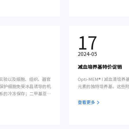
大脑中神经元活动的理想标志
s4单抗，用于神经元检测研究。
17
2024-05
减血培养基特价促销
R实验以及细胞、组织、器官
Opti-MEM® I 减
保护细胞免受冰晶诱导的机
元素的独特培养基。这些附
系的冷冻保存；二甲基亚砜
查看更多