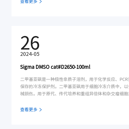
查看更多
2011）。这种对神经元活动的紧密调节使Npas4成为
物。Activity Signaling 为神经学研究供应重组Npa
26
2024-05
Sigma DMSO cat#D2650-100ml
二甲基亚砜是一种极性非质子溶剂，用于化学反应、PC
保存的冷冻保护剂。二甲基亚砜用于细胞冷冻介质中，以
械损伤。用于原代、传代培养和重组异倍体和杂交瘤细胞
经常与牛血清白蛋白或胎牛血清（FBS）配合使用。。
查看更多