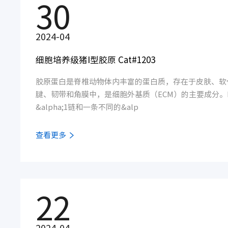
30
2024-04
细胞培养级猪I型胶原 Cat#1203
胶原蛋白是脊椎动物体内丰富的蛋白质，存在于皮肤、软
腱、韧带和角膜中，是细胞外基质（ECM）的主要成分。
&alpha;1链和一条不同的&alp
查看更多
22