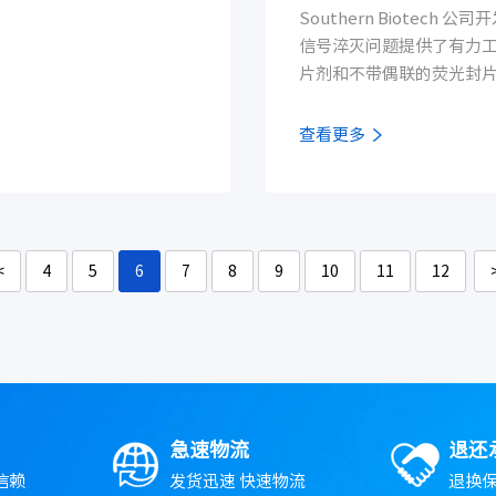
Southern Biotech
信号淬灭问题提供了有力工
片剂和不带偶联的荧光封片
片剂不仅可以减少荧光淬
果。Fluorescent –G
查看更多
<
4
5
6
7
8
9
10
11
12
急速物流
退还
信赖
发货迅速 快速物流
退换保