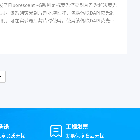
 公司开发了Fluorescent –G系列是抗荧光淬灭封片剂为解决荧光
具。该系列荧光封片剂水溶性好，包括偶联DAPI荧光封
剂，可在实验最后封片时使用。使用该偶联DAPI荧光封
灭，还可同时将细胞核染成蓝色，便于更好的分析实验结
系列封片剂常备现货。
>
承诺
正规发票
障 品质无忧
发票保障 售后无忧