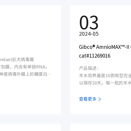
03
2024-05
Gibco® AmnioMAX™-II Com
cat#11269016
iridae)狂犬病毒属
具有包膜，内含有单链RNA。
产品描述：
种是病毒外膜上的糖蛋白抗
羊水培养基是1X即用型完
内产生中和抗体及血凝抑制
以保存10天。每一批的羊
原，可使体内产生补体结合
试，确保了产
 Virus）引起的人畜共患
查看更多