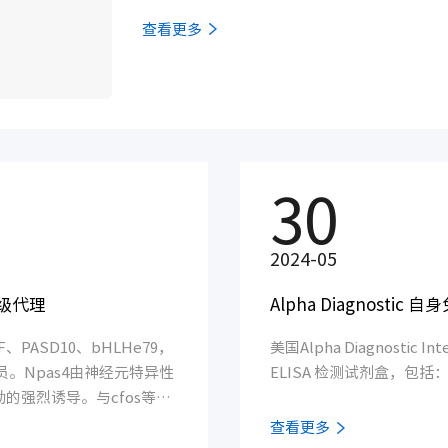
查看更多
30
2024-05
体一级代理
Alpha Diagnost
、PASD10、bHLHe79，
美国Alpha Diagnost
一员。Npas4由神经元特异性
ELISA 检测试剂盒，包
动的强烈诱导。与cfos等传
子的刺激没有反应（Lin等
查看更多
（Ramamoorthi等人，