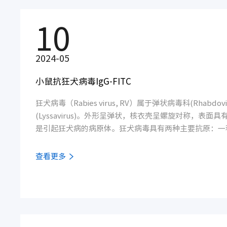
10
2024-05
小鼠抗狂犬病毒IgG-FITC
狂犬病毒（Rabies virus, RV）属于弹状病毒科(Rhabdov
(Lyssavirus)。外形呈弹状，核衣壳呈螺旋对称，表面
是引起狂犬病的病原体。狂犬病毒具有两种主要抗原：一
原，能与乙酰胆碱受体结合使病毒具有神经毒性，并使体
抗体，中和抗体具有保护作用；另一种为内层的核蛋白抗
查看更多
抗体和沉淀素，无保护作用。狂犬病是由狂犬病毒（Rabies
的传染病。