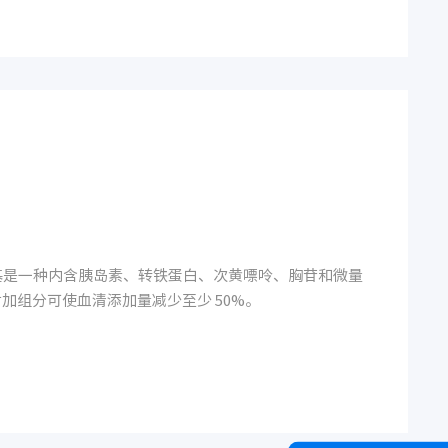
血清培养基是一种内含胰岛素、转铁蛋白、次黄嘌呤、胸苷和微量
加组分可使血清添加量减少至少 50%。