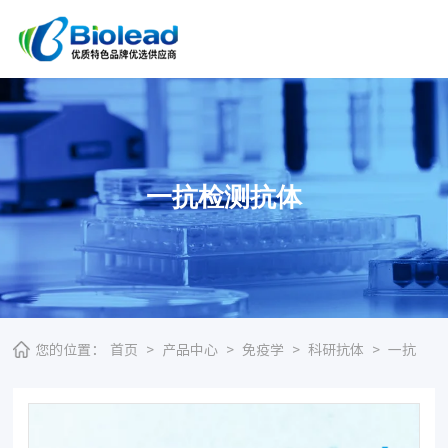
一抗检测抗体
您的位置：
首页
>
产品中心
>
免疫学
>
科研抗体
>
一抗