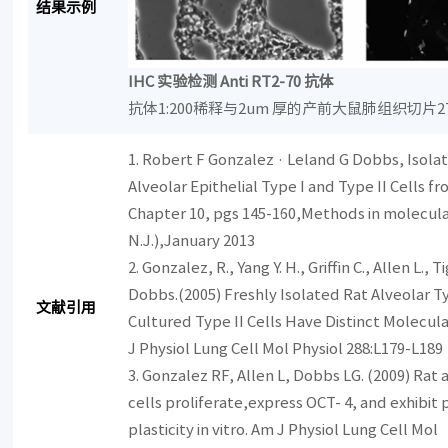
结果示例
IHC
实验检测
Anti RT2-70
抗体
抗体1:200稀释与2um 厚的产前大鼠肺组织切片27
1. Robert F Gonzalez · Leland G Dobbs, Isolat
Alveolar Epithelial Type I and Type II Cells f
Chapter 10, pgs 145-160,Methods in molecular
N.J.),January 2013
2. Gonzalez, R., Yang Y. H., Griffin C., Allen L., T
Dobbs.(2005) Freshly Isolated Rat Alveolar Ty
文献引用
Cultured Type II Cells Have Distinct Molecu
J Physiol Lung Cell Mol Physiol 288:L179-L189
3. Gonzalez RF, Allen L, Dobbs LG. (2009) Rat 
cells proliferate,express OCT- 4, and exhibit
plasticity in vitro. Am J Physiol Lung Cell Mol