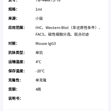
货号：
TB-44ART2-70
规格：
1ml
来源：
小鼠
应用范围：
IHC、Western Blot（非还原性条件）、
FACS、磁性细胞分选、斑点印迹
对照：
Mouse IgG3
抗体类型：
单抗
运输温度：
4℃
保存温度：
-20℃
克隆性：
单克隆
货期：
4周
说明书：