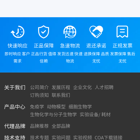
快速响应
正品保障
急速物流
退还承诺
正规发票
即时响应 客户
正品行货 值得
发货迅速 快速
退换保障 品质
发票保障 售后
需求
信赖
物流
无忧
无忧
关于我们
公司简介
发展历程
企业文化
人才招聘
订购须知
联系我们
产品中心
免疫学
动物模型
细胞生物学
生物化学与分子生物学
实验设备/ 耗材
代理品牌
品牌推荐
全部品牌
技术支持
技术专题
实验问题
实验视频
COA下载链接