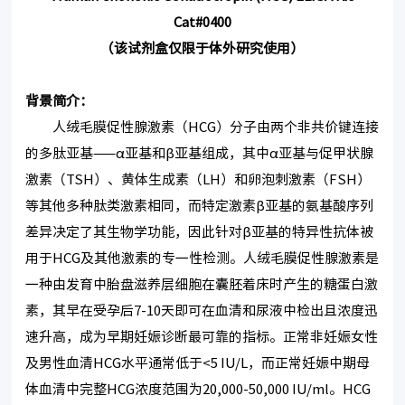
C
at#0400
（该试剂盒仅限于体外研究使用）
背景简介：
人绒毛膜促性腺激素（HCG）分子由两个非共价键连接
的多肽亚基——α亚基和β亚基组成，其中α亚基与促甲状腺
激素（TSH）、黄体生成素（LH）和卵泡刺激素（FSH）
等其他多种肽类激素相同，而特定激素β亚基的氨基酸序列
差异决定了其生物学功能，因此针对β亚基的特异性抗体被
用于HCG及其他激素的专一性检测。人绒毛膜促性腺激素是
一种由发育中胎盘滋养层细胞在囊胚着床时产生的糖蛋白激
素，其早在受孕后7-10天即可在血清和尿液中检出且浓度迅
速升高，成为早期妊娠诊断最可靠的指标。正常非妊娠女性
及男性血清HCG水平通常低于<5 IU/L，而正常妊娠中期母
体血清中完整HCG浓度范围为20,000-50,000 IU/ml。HCG