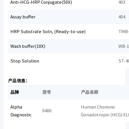
Anti-HCG-HRP Conjugate(50X)
403
Assay buffer
404
HRP Substrate Soln, (Ready-to-use)
TMB-
Wash buffer(10X)
WB-1
Stop Solution
ST-4
产品信息：
品牌
货号
产品名称
Alpha
Human Chorionic
0400
Diagnostic
Gonadotropin (HCG) ELI