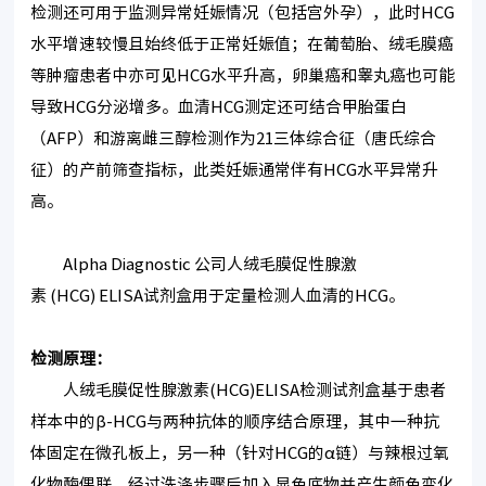
检测还可用于监测异常妊娠情况（包括宫外孕），此时HCG
水平增速较慢且始终低于正常妊娠值；在葡萄胎、绒毛膜癌
等肿瘤患者中亦可见HCG水平升高，卵巢癌和睾丸癌也可能
导致HCG分泌增多。血清HCG测定还可结合甲胎蛋白
（AFP）和游离雌三醇检测作为21三体综合征（唐氏综合
征）的产前筛查指标，此类妊娠通常伴有HCG水平异常升
高。
Alpha Diagnostic 公司人绒毛膜促性腺激
素 (HCG) ELISA试剂盒用于定量检测人血清的HCG。
检测原理：
人绒毛膜促性腺激素(HCG)ELISA检测试剂盒基于患者
样本中的β-HCG与两种抗体的顺序结合原理，其中一种抗
体固定在微孔板上，另一种（针对HCG的α链）与辣根过氧
化物酶偶联，经过洗涤步骤后加入显色底物并产生颜色变化