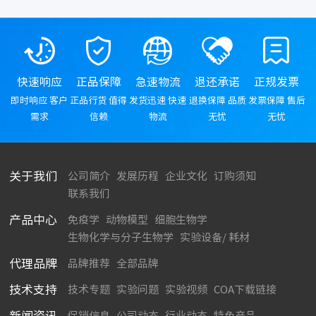
快速响应
正品保障
急速物流
退还承诺
正规发票
即时响应 客户
正品行货 值得
发货迅速 快速
退换保障 品质
发票保障 售后
需求
信赖
物流
无忧
无忧
关于我们
公司简介
发展历程
企业文化
订购须知
联系我们
产品中心
免疫学
动物模型
细胞生物学
生物化学与分子生物学
实验设备/ 耗材
代理品牌
品牌推荐
全部品牌
技术支持
技术专题
实验问题
实验视频
COA下载链接
新闻资讯
促销信息
公司动态
行业动态
特色产品