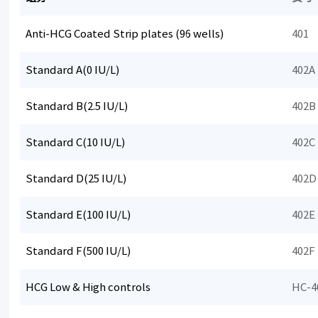
Anti-HCG Coated Strip plates (96 wells)
401
Standard A(0 IU/L)
402A
Standard B(2.5 IU/L)
402B
Standard C(10 IU/L)
402C
Standard D(25 IU/L)
402D
Standard E(100 IU/L)
402E
Standard F(500 IU/L)
402F
HCG Low & High controls
HC-4