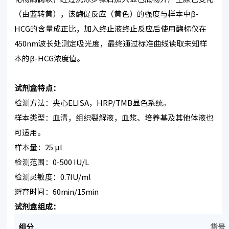
（由蓝转黄），该酶促反应（黄色）的强度与样本中β-
HCG的含量成正比，加入终止液终止反应后使用酶标仪在
450nm波长处测定吸光度，最终通过标准曲线读取未知样
本的β-HCG浓度值。
试剂盒特点：
检测方法：夹心ELISA，HRP/TMB显色系统。
样本类型：血清，组织裂解液，血浆、培养基及其他体液也
可适用。
样本量：25 μl
检测范围：0-500 IU/L
检测灵敏度：0.7IU/ml
孵育时间：60min/15min
试剂盒组成：
组分
货号