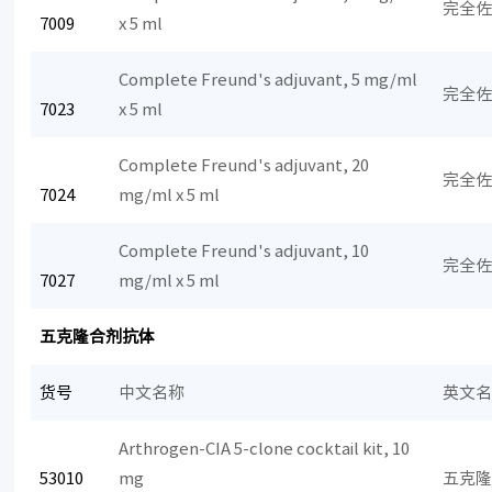
完全佐
7009
x 5 ml
Complete Freund's adjuvant, 5 mg/ml
完全佐
7023
x 5 ml
Complete Freund's adjuvant, 20
完全佐
7024
mg/ml x 5 ml
Complete Freund's adjuvant, 10
完全佐
7027
mg/ml x 5 ml
五克隆合剂抗体
货号
中文名称
英文
Arthrogen-CIA 5-clone cocktail kit, 10
53010
mg
五克