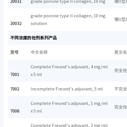
20031
grade porcine type II collagen, 10 mg
猪II
grade porcine type II collagen, 10 mg
猪II
20032
solution
不同浓度的佐剂系列产品
货号
中文名称
英文
Complete Freund's adjuvant, 4 mg/ml
完全佐
7001
x 5 ml
7002
Incomplete Freund's adjuvant, 5 ml
不完
Complete Freund's adjuvant, 1 mg/ml
完全佐
7008
x 5 ml
Complete Freund's adjuvant, 2 mg/ml