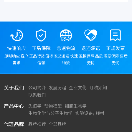
快速响应
正品保障
急速物流
退还承诺
正规发票
即时响应 客户
正品行货 值得
发货迅速 快速
退换保障 品质
发票保障 售后
需求
信赖
物流
无忧
无忧
关于我们
公司简介
发展历程
企业文化
订购须知
联系我们
产品中心
免疫学
动物模型
细胞生物学
生物化学与分子生物学
实验设备/ 耗材
代理品牌
品牌推荐
全部品牌