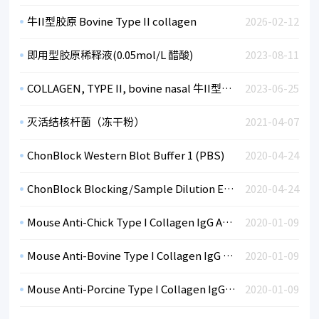
牛II型胶原 Bovine Type II collagen
2026-02-12
即用型胶原稀释液(0.05mol/L 醋酸)
2023-08-11
COLLAGEN, TYPE II, bovine nasal 牛II型胶原
2023-06-25
灭活结核杆菌（冻干粉）
2021-04-07
ChonBlock Western Blot Buffer 1 (PBS)
2020-04-24
ChonBlock Blocking/Sample Dilution ELISA Buffer Chondrex ELISA封闭/样本稀释液
2020-04-24
Mouse Anti-Chick Type I Collagen IgG Antibody Assay Kit, OPD
2020-01-09
Mouse Anti-Bovine Type I Collagen IgG Antibody Assay Kit, OPD
2020-01-09
Mouse Anti-Porcine Type I Collagen IgG Antibody Assay Kit, OPD
2020-01-09