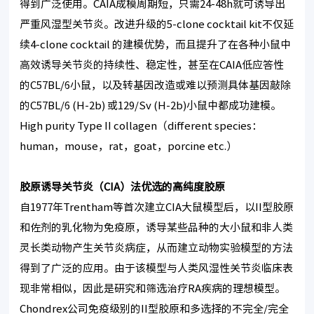
得到广泛使用。CAIA成模周期短，只需24-48h就可诱导出
严重风湿型关节炎。改进升级的5-clone cocktail kit不仅延
续4-clone cocktail 的建模优势，而且提升了在各种小鼠中
高效诱导关节炎的持续性、稳定性，甚至在CAIA低应答性
的C57BL/6小鼠，以及转基因改造或难以预测具体基因敲除
的C57BL/6 (H-2b) 或129/Sv (H-2b)小鼠中都成功建模。
High purity Type II collagen（different species：
human，mouse，rat，goat，porcine etc.）
胶原诱导关节炎（
CIA
）法优选的高纯度胶原
自1977年Trentham等首次建立CIA大鼠模型后，以II型胶原
和佐剂的乳化物为免疫原，诱导某些品种的大小鼠和非人类
灵长类动物产生关节炎病症，从而建立动物实验模型的方法
得到了广泛的应用。由于该模型与人类风湿性关节炎临床表
现非常相似，因此是研究和筛选治疗RA疾病的理想模型。
Chondrex公司免疫级别的II型胶原和多选择的不完全/完全