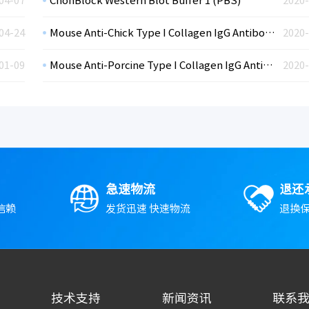
04-07
ChonBlock Western Blot Buffer 1 (PBS)
2020-
04-24
Mouse Anti-Chick Type I Collagen IgG Antibody Assay Kit, OPD
2020-
01-09
Mouse Anti-Porcine Type I Collagen IgG Antibody Assay Kit, OPD
2020-
急速物流
退还
信赖
发货迅速 快速物流
退换保
技术支持
新闻资讯
联系