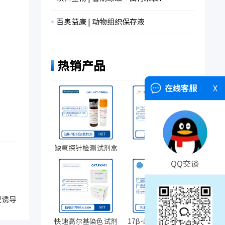
百奥益康 | 动物组织保存液
热销产品
在线客服
X
缺氧探针检测试剂盒
人AB血清
QQ交谈
型诱导
快速高尔基染色试剂
17β-雌二醇缓释药片