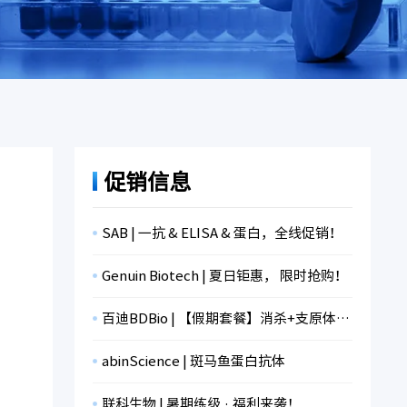
促销信息
SAB | 一抗 & ELISA & 蛋白，全线促销！
Genuin Biotech | 夏日钜惠， 限时抢购！
百迪BDBio | 【假期套餐】消杀+支原体检测+冻存，限时折扣！
abinScience | 斑马鱼蛋白抗体
联科生物 | 暑期练级 · 福利来袭！