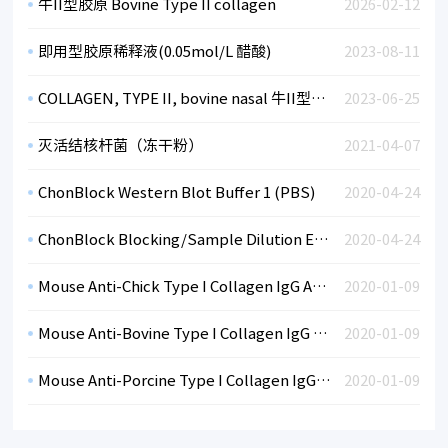
牛II型胶原 Bovine Type II collagen
2026-02-12
即用型胶原稀释液(0.05mol/L 醋酸)
2023-08-11
COLLAGEN, TYPE II, bovine nasal 牛II型胶原
2023-06-25
灭活结核杆菌（冻干粉）
2021-04-07
ChonBlock Western Blot Buffer 1 (PBS)
2020-04-24
ChonBlock Blocking/Sample Dilution ELISA Buffer Chondrex ELISA封闭/样本稀释液
2020-04-24
Mouse Anti-Chick Type I Collagen IgG Antibody Assay Kit, OPD
2020-01-09
Mouse Anti-Bovine Type I Collagen IgG Antibody Assay Kit, OPD
2020-01-09
Mouse Anti-Porcine Type I Collagen IgG Antibody Assay Kit, OPD
2020-01-09