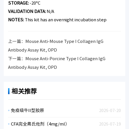
STORAGE:
-20°C
VALIDATION DATA:
N/A
NOTES:
This kit has an overnight incubation step
上一篇：
Mouse Anti-Mouse Type I Collagen IgG
Antibody Assay Kit, OPD
下一篇：
Mouse Anti-Porcine Type I Collagen IgG
Antibody Assay Kit, OPD
相关推荐
免疫级牛II型胶原
2026-07-20
CFA完全弗氏佐剂（4mg/ml）
2026-07-19