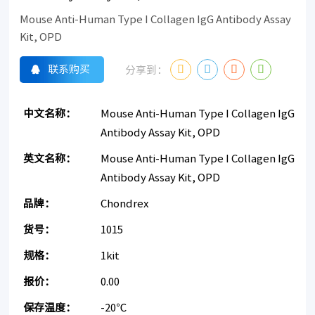
Mouse Anti-Human Type I Collagen IgG Antibody Assay
Kit, OPD
联系购买
分享到：
中文名称：
Mouse Anti-Human Type I Collagen IgG
Antibody Assay Kit, OPD
英文名称：
Mouse Anti-Human Type I Collagen IgG
Antibody Assay Kit, OPD
品牌：
Chondrex
货号：
1015
规格：
1kit
报价：
0.00
保存温度：
-20℃