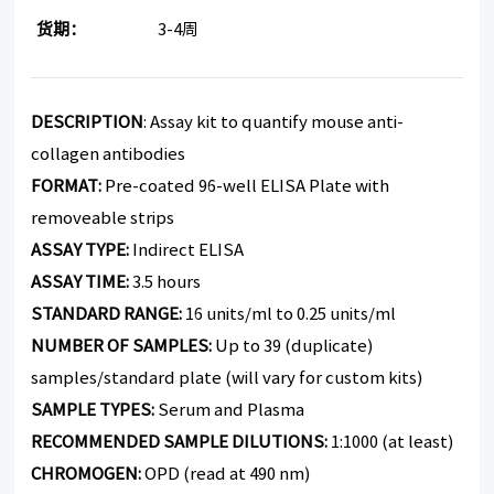
货期：
3-4周
DESCRIPTION
: Assay kit to quantify mouse anti-
collagen antibodies
FORMAT:
Pre-coated 96-well ELISA Plate with
removeable strips
ASSAY TYPE:
Indirect ELISA
ASSAY TIME:
3.5 hours
STANDARD RANGE:
16 units/ml to 0.25 units/ml
NUMBER OF SAMPLES:
Up to 39 (duplicate)
samples/standard plate (will vary for custom kits)
SAMPLE TYPES:
Serum and Plasma
RECOMMENDED SAMPLE DILUTIONS:
1:1000 (at least)
CHROMOGEN:
OPD (read at 490 nm)