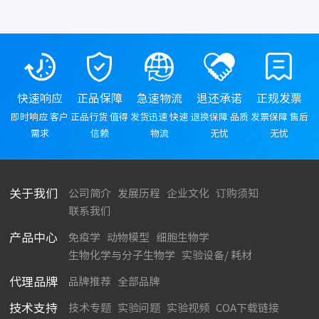
快速响应
正品保障
急速物流
退还承诺
正规发票
即时响应 客户
正品行货 值得
发货迅速 快速
退换保障 品质
发票保障 售后
需求
信赖
物流
无忧
无忧
关于我们
公司简介
发展历程
企业文化
订购须知
联系我们
产品中心
免疫学
动物模型
细胞生物学
生物化学与分子生物学
实验设备/ 耗材
代理品牌
品牌推荐
全部品牌
技术支持
技术专题
实验问题
实验视频
COA下载链接