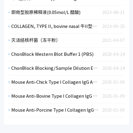
即用型胶原稀释液(0.05mol/L 醋酸)
2023-08-11
COLLAGEN, TYPE II, bovine nasal 牛II型胶原
2023-06-25
灭活结核杆菌（冻干粉）
2021-04-07
ChonBlock Western Blot Buffer 1 (PBS)
2020-04-24
ChonBlock Blocking/Sample Dilution ELISA Buffer Chondrex ELISA封闭/样本稀释液
2020-04-24
Mouse Anti-Chick Type I Collagen IgG Antibody Assay Kit, OPD
2020-01-09
Mouse Anti-Bovine Type I Collagen IgG Antibody Assay Kit, OPD
2020-01-09
Mouse Anti-Porcine Type I Collagen IgG Antibody Assay Kit, OPD
2020-01-09