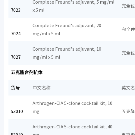
Complete Freund's adjuvant, 5 mg/ml
完全佐
7023
x 5 ml
Complete Freund's adjuvant, 20
完全佐
7024
mg/ml x 5 ml
Complete Freund's adjuvant, 10
完全佐
7027
mg/ml x 5 ml
五克隆合剂抗体
货号
中文名称
英文
Arthrogen-CIA 5-clone cocktail kit, 10
53010
mg
五克
Arthrogen-CIA 5-clone cocktail kit, 40
53040
mg
五克