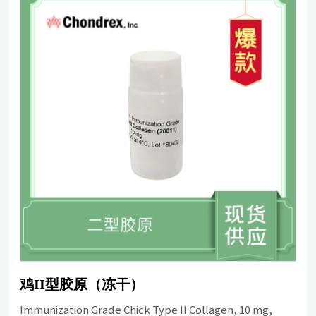
鸡II型胶原（冻干）
Immunization Grade Chick Type II Collagen, 10 mg,