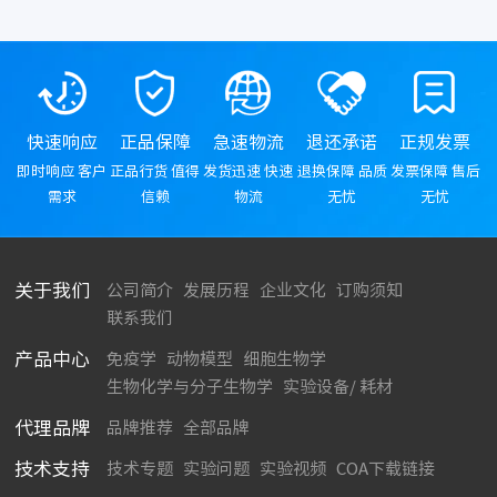
快速响应
正品保障
急速物流
退还承诺
正规发票
即时响应 客户
正品行货 值得
发货迅速 快速
退换保障 品质
发票保障 售后
需求
信赖
物流
无忧
无忧
关于我们
公司简介
发展历程
企业文化
订购须知
联系我们
产品中心
免疫学
动物模型
细胞生物学
生物化学与分子生物学
实验设备/ 耗材
代理品牌
品牌推荐
全部品牌
技术支持
技术专题
实验问题
实验视频
COA下载链接