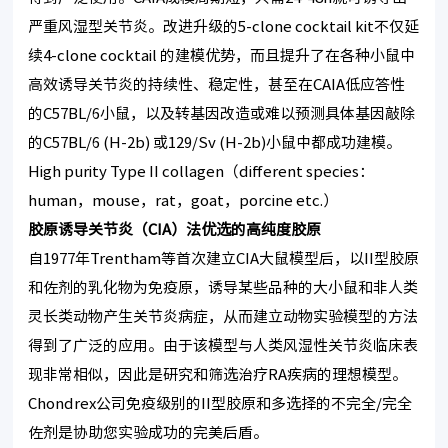
严重风湿型关节炎。改进升级的5-clone cocktail kit不仅延
续4-clone cocktail 的建模优势，而且提升了在各种小鼠中
高效诱导关节炎的持续性、稳定性，甚至在CAIA低应答性
的C57BL/6小鼠，以及转基因改造或难以预测具体基因敲除
的C57BL/6 (H-2b) 或129/Sv (H-2b)小鼠中都成功建模。
High purity Type II collagen（different species：
human，mouse，rat，goat，porcine etc.）
胶原诱导关节炎（
CIA
）法优选的高纯度胶原
自1977年Trentham等首次建立CIA大鼠模型后，以II型胶原
和佐剂的乳化物为免疫原，诱导某些品种的大小鼠和非人类
灵长类动物产生关节炎病症，从而建立动物实验模型的方法
得到了广泛的应用。由于该模型与人类风湿性关节炎临床表
现非常相似，因此是研究和筛选治疗RA疾病的理想模型。
Chondrex公司免疫级别的II型胶原和多选择的不完全/完全
佐剂是协助您实验成功的完美后盾。