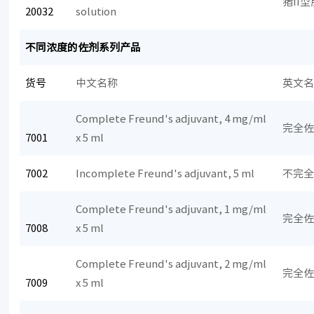
猪II
20032
solution
不同浓度的佐剂系列产品
货号
中文名称
英文
Complete Freund's adjuvant, 4 mg/ml
完全佐
7001
x 5 ml
7002
Incomplete Freund's adjuvant, 5 ml
不完
Complete Freund's adjuvant, 1 mg/ml
完全佐
7008
x 5 ml
Complete Freund's adjuvant, 2 mg/ml
完全佐
7009
x 5 ml