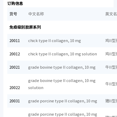
订购信息
货号
中文名称
英文
免疫级别胶原系列
20011
chick type II collagen, 10 mg
鸡II
20012
chick type II collagen, 10 mg solution
鸡II
20021
grade bovine type II collagen, 10 mg
牛II
grade bovine type II collagen, 10 mg
牛II
20022
solution
20031
grade porcine type II collagen, 10 mg
猪II
grade porcine type II collagen, 10 mg