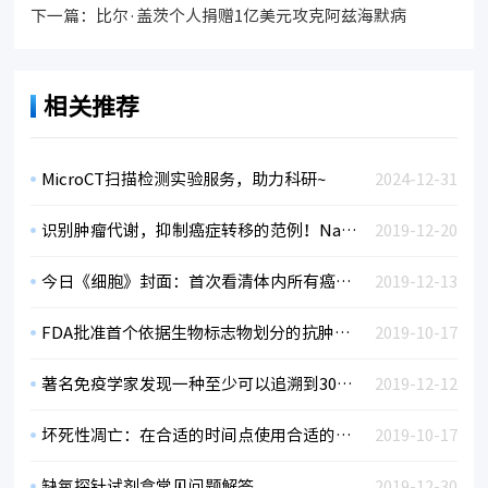
下一篇：
比尔·盖茨个人捐赠1亿美元攻克阿兹海默病
相关推荐
MicroCT扫描检测实验服务，助力科研~
2024-12-31
识别肿瘤代谢，抑制癌症转移的范例！Nature发现使癌细胞扩散的代谢特征
2019-12-20
今日《细胞》封面：首次看清体内所有癌症转移！
2019-12-13
FDA批准首个依据生物标志物划分的抗肿瘤疗法
2019-10-17
著名免疫学家发现一种至少可以追溯到30亿年前的多功能DNA因子
2019-12-12
坏死性凋亡：在合适的时间点使用合适的检测
2019-10-17
缺氧探针试剂盒常见问题解答
2019-12-30