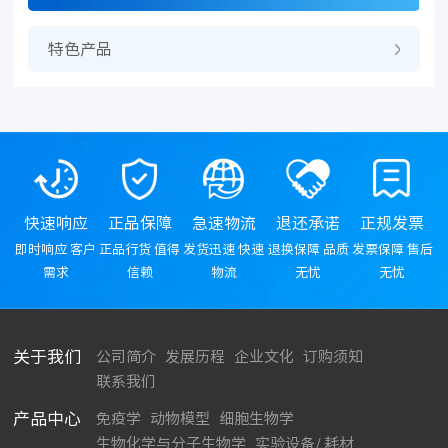
特色产品
快速响应
正品保障
急速物流
退还承诺
正规发票
即时响应 客户
正品行货 值得
发货迅速 快速
退换保障 品质
发票保障 售后
需求
信赖
物流
无忧
无忧
关于我们
公司简介
发展历程
企业文化
订购须知
联系我们
产品中心
免疫学
动物模型
细胞生物学
生物化学与分子生物学
实验设备/ 耗材