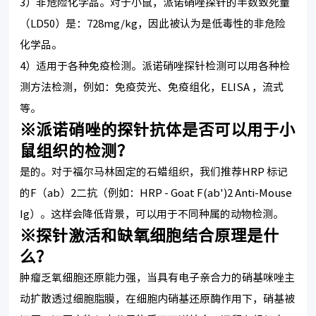
3）非危险化学品。对于小鼠，派诺硝唑探针的半数致死量
（LD50）是：728mg/kg，因此被认为是低毒性的非危险
化学品。
4）适用于各种免疫检测。派诺硝唑探针检测可以用各种检
测方法检测，例如：免疫荧光、免疫组化，ELISA ，流式
等。
※派诺硝唑的探针抗体是否可以用于小
鼠组织的检测？
是的。对于福尔马林固定的石蜡组织，我们推荐HRP 标记
的F（ab）2二抗（例如：HRP - Goat F(ab')2 Anti-Mouse
Ig）。这样会降低背景，可以用于不同种属的动物检测。
※探针激活和缺氧细胞结合原理是什
么？
肿瘤乏氧细胞还原能力强，当具有电子亲合力的硝基咪唑主
动扩散透过细胞脂膜，在细胞内硝基还原酶作用下，硝基被