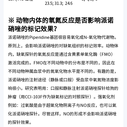
23.5; 31.3; 24.6
※ 动物内体的氧氮反应是否影响派诺
硝唑的标记效果？
派诺硝唑的Piperidine基团很容易氧化成N-氧化物代谢物。
原则上，会影响派诺硝唑的对缺氧组织的标记效率。动物体
内，缺氧探针的氧氮反应是通过含黄素单氧化酶（FMO）
激活完成的。FMO在不同动物中的分布是不同的，因此在
不同动物种属血浆中的氮氧化物水平是不同的。有趣的是，
派诺硝唑的注射途径（静脉或口服）受血浆中氧氮物浓度影
响很小。研究表明用：口服和静脉注射派诺硝唑探针给狗的
肿瘤（用CCI-103F作为缺氧标记的对照探针）。强氧化剂
例如：过氧酸是由于超氧化物阴离子与NO反应，也可以氧
化派诺硝唑探针。尽管这样，NO的形成不会影响派诺硝唑
的探针效果。