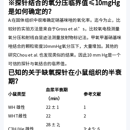
※探针结合的氧分压临界值≤10mgHg
是如何确定的？
A:在固体组织中很难确定硝基咪唑的氧化率。迄今为止，比
较好的实验方法是来自于Gross et al.’s，比较氧电极测量
氧分压和射线自显迹法测量放射物标记法。甲氧甲基硝基咪
唑结合的颗粒密度10mmHg氧分压下，大量增加。其他的
研究Chou et al. 也发现类似的结果。因此10 mm Hg是一个
可信的探针与氧结合的临界值。
已知的关于缺氧探针在小鼠组织的半衰
期？
血浆半衰期
小鼠类型
参考文献
（
min
）
WH 雄性
22 ± 1
1
WHT雌性
22
2
28 ± 2;
C3H/He 雄性
3; 4; 5; 6