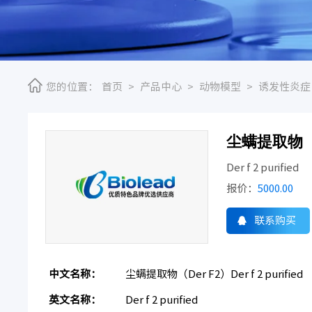
您的位置：
首页
>
产品中心
>
动物模型
>
诱发性炎症
尘螨提取物（Der
Der f 2 purified
报价：
5000.00
联系购买
中文名称：
尘螨提取物（Der F2）Der f 2 purified
英文名称：
Der f 2 purified