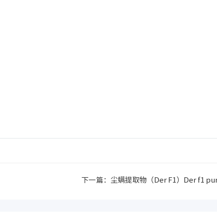
下一篇：
尘螨提取物（Der F1）Der f1 puri