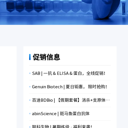
促销信息
SAB | 一抗 & ELISA & 蛋白，全线促销！
Genuin Biotech | 夏日钜惠， 限时抢购！
百迪BDBio | 【假期套餐】消杀+支原体检测+冻存，限时折扣！
abinScience | 斑马鱼蛋白抗体
联科生物 | 暑期练级 · 福利来袭！