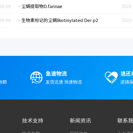
09-06
尘螨提取物D.farinae
2022-
09-06
生物素标记的尘螨Biotinylated Der p2
2022-
急速物流
退还
信赖
发货迅速 快速物流
退换保
技术支持
新闻资讯
联系