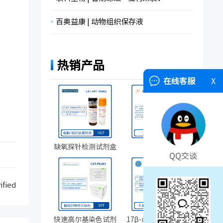
百奥益康 | 动物组织保存液
热销产品
在线客服
X
缺氧探针检测试剂盒
人AB血清
QQ交谈
fied
快速高尔基染色试剂
17β-雌二醇缓释药片