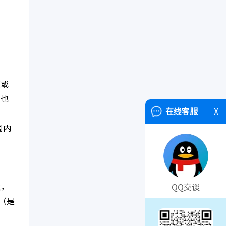
度或
户也
在线客服
X
周内
段，
QQ交谈
号（是