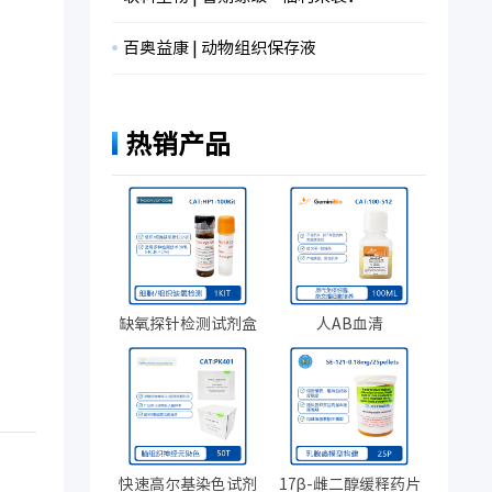
百奥益康 | 动物组织保存液
热销产品
缺氧探针检测试剂盒
人AB血清
快速高尔基染色试剂
17β-雌二醇缓释药片