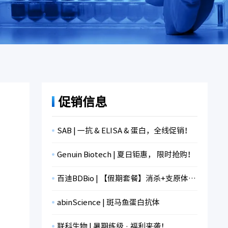
促销信息
SAB | 一抗 & ELISA & 蛋白，全线促销！
Genuin Biotech | 夏日钜惠， 限时抢购！
百迪BDBio | 【假期套餐】消杀+支原体检测+冻存，限时折扣！
abinScience | 斑马鱼蛋白抗体
联科生物 | 暑期练级 · 福利来袭！