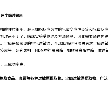
屋尘螨过敏原
）是一种以嗜酸性粒细胞、肥大细胞反应为主的气道变应性炎症和气道反
病机理尚不明了，临床实验受伦理及方法限制，因此需要通过构
。尘螨是最常见的空气过敏原，全球85%的哮喘患者对尘螨过
疫应答。研究表明，HDM中的蛋白酶，如胰蛋白酶样酶，催过
强，且成功率高。
、植物及食品、真菌等各种过敏原提取物。尘螨过敏原提取物，广