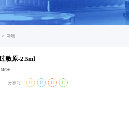
>
哮喘
敏原-2.5ml
 Mite
分享到：