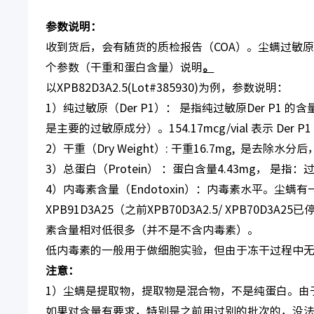
参数说明：
收到货后，会有随货的质检报告（COA）。尘螨过敏
个参数（干重和蛋白含量）说明
。
以XPB82D3A2.5(Lot#385930)为例，参数说明：
1）纯过敏原（Der P1）： 是指纯过敏原Der P1
是主要的过敏原成分）。154.17mcg/vial 表示 Der P1
2）干重（Dry Weight）: 干重16.7mg, 是去除
3）总蛋白（Protein） ：蛋白含量4.43mg， 是
4）内毒素含量（Endotoxin）：内毒素水平。尘螨有
XPB91D3A25（之前XPB70D3A2.5/ XPB70D3A
素含量相对低很多（并不是不含内毒素）。
低内毒素的一般用于做细胞实验，但由于冻干过程中无法
注意：
1）尘螨是提取物，提取物是混合物，不是纯蛋白。由
如果对含量有要求，特别是之前用过别的批次的，没法