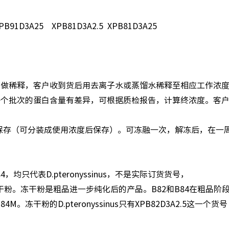
XPB91D3A25 XPB81D3A2.5 XPB81D3A25
浓度做稀释，客户收到货后用去离子水或蒸馏水稀释至相应工作浓
因为每个批次的蛋白含量有差异，可根据质检报告，计算终浓度。客
℃保存（可分装成使用浓度后保存）。可冻融一次，解冻后，在一
4，均只代表D.pteronyssinus，不是实际订货货号，
都是冻干粉。冻干粉是粗品进一步纯化后的产品。B82和B84在粗品阶
。冻干粉的D.pteronyssinus只有XPB82D3A2.5这一个货