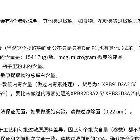
原会有4个参数说明，其他类过敏原，如食物、花粉类等过敏原只
 的含量（当然这个提取物的组分不只是只有Der P1,也有其他形式的
 的含量是：154.17ug/瓶，mcg, microgram 微克的缩写。
水分后，瓶子里粉末的含量。
指：过敏原提取物的总蛋白含量。
一款低内毒含量（做过内毒素处理），货号为：XPB91D3A2.5/
25已停产），要比未做过内毒素处理的XPB82D3A2.5/ XPB82D3A25
保证无菌，如果做细胞实验，请做过滤除菌（0.22 um ）。
于工艺和每批过敏原原料差异，因此每个批次含量（参数）都不
保证和之前批次完全一致，请核对收到货的COA，确认符合您