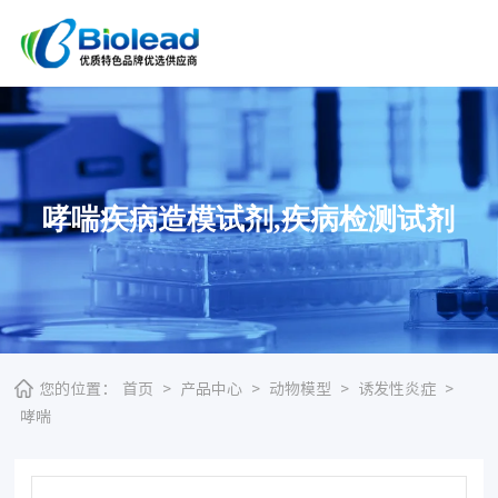
哮喘疾病造模试剂,疾病检测试剂
您的位置：
首页
>
产品中心
>
动物模型
>
诱发性炎症
>
哮喘