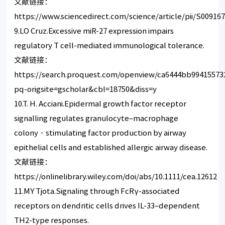
文献链接：
https://www.sciencedirect.com/science/article/pii/S00916
9.LO Cruz.Excessive miR-27 expression impairs
regulatory T cell-mediated immunological tolerance.
文献链接：
https://search.proquest.com/openview/ca6444bb9941557
pq-origsite=gscholar&cbl=18750&diss=y
10.T. H. Acciani.Epidermal growth factor receptor
signalling regulates granulocyte–macrophage
colony‐stimulating factor production by airway
epithelial cells and established allergic airway disease.
文献链接：
https://onlinelibrary.wiley.com/doi/abs/10.1111/cea.12612
11.MY Tjota.Signaling through FcRγ-associated
receptors on dendritic cells drives IL-33–dependent
TH2-type responses.