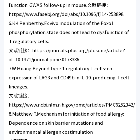
function: GWAS follow-up in mouse.文献链接：
https://www.fasebj.org/doi/abs/10.1096/fj.14-253898
6.KK Penberthy.Ex vivo modulation of the Foxo1
phosphorylation state does not lead to dysfunction of
T regulatory cells.
文献链接：
https://journals.plos.org/plosone/article?
id=10.1371/journal.pone.0173386
7.W Huang.Beyond type 1 regulatory T cells: co-
expression of LAG3 and CD49b in IL-10-producing T cell
lineages.
文献链接：
https://www.ncbi.nlm.nih.gov/pmc/articles/PMC6252342/
8.Matthew T.Mechanism for initiation of food allergy:
Dependence on skin barrier mutations and
environmental allergen costimulation