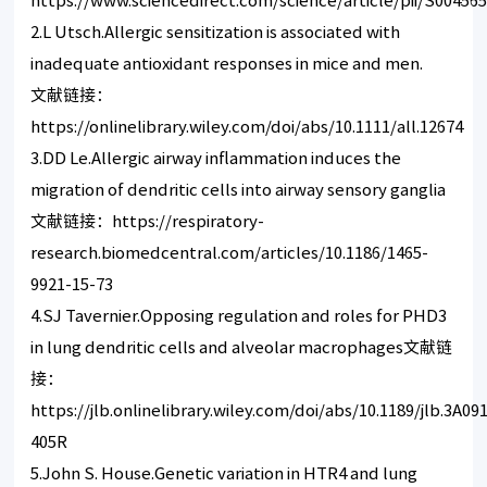
https://www.sciencedirect.com/science/article/pii/S00456
2.L Utsch.Allergic sensitization is associated with
inadequate antioxidant responses in mice and men.
文献链接：
https://onlinelibrary.wiley.com/doi/abs/10.1111/all.12674
3.DD Le.Allergic airway inflammation induces the
migration of dendritic cells into airway sensory ganglia
文献链接：
https://respiratory-
research.biomedcentral.com/articles/10.1186/1465-
9921-15-73
4.SJ Tavernier.Opposing regulation and roles for PHD3
in lung dendritic cells and alveolar macrophages文献链
接：
https://jlb.onlinelibrary.wiley.com/doi/abs/10.1189/jlb.3A09
405R
5.John S. House.Genetic variation in HTR4 and lung