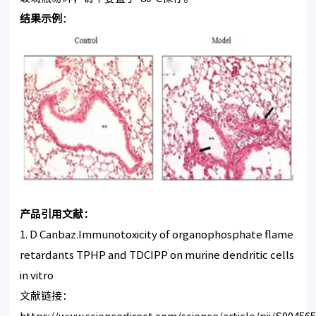
结果示例
：
产品引用文献：
1. D Canbaz.Immunotoxicity of organophosphate flame
retardants TPHP and TDCIPP on murine dendritic cells
in vitro
文献链接：