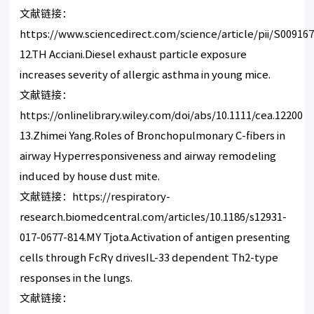
文献链接：
https://www.sciencedirect.com/science/article/pii/S00916
12.TH Acciani.Diesel exhaust particle exposure
increases severity of allergic asthma in young mice.
文献链接：
https://onlinelibrary.wiley.com/doi/abs/10.1111/cea.12200
13.Zhimei Yang.Roles of Bronchopulmonary C-fibers in
airway Hyperresponsiveness and airway remodeling
induced by house dust mite.
文献链接：
https://respiratory-
research.biomedcentral.com/articles/10.1186/s12931-
017-0677-8
14.MY Tjota.Activation of antigen presenting
cells through FcRγ drivesIL-33 dependent Th2-type
responses in the lungs.
文献链接：