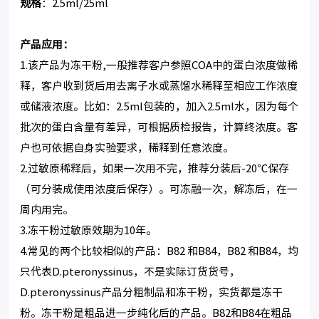
规格
：2.5ml/25ml
产品应用：
1.该产品为冻干粉,一般推荐客户参照COA中的蛋白浓度做稀
释，客户收到货后用去离子水或蒸馏水稀释至相应工作浓度
或储液浓度。比如：2.5ml包装的，加入2.5ml水，因为每个
批次的蛋白含量有差异，可根据质检报告，计算终浓度。客
户也可依据自身实验要求，稀释到任意浓度。
2.过敏原稀释后，如果一次用不完，推荐分装后-20℃保存
（可分装成使用浓度后保存）。可冻融一次，解冻后，在一
周内用完。
3.冻干粉过敏原效期为10年。
4.常见的两个比较相似的产品：B82 和B84，B82 和B84，均
只代表D.pteronyssinus，不是实际订货货号，
D.pteronyssinus产品分粗制品和冻干粉，实货都是冻干
粉。冻干粉是粗品进一步纯化后的产品。B82和B84在粗品