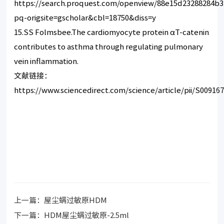
https://search.proquest.com/openview/88e15d23288284b
pq-origsite=gscholar&cbl=18750&diss=y
15.SS Folmsbee.The cardiomyocyte protein αT-catenin
contributes to asthma through regulating pulmonary
vein inflammation.
文献链接：
https://www.sciencedirect.com/science/article/pii/S00916
上一篇：
屋尘螨过敏原HDM
下一篇：
HDM屋尘螨过敏原-2.5ml