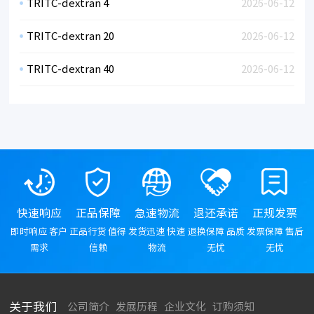
TRITC-dextran 4
2026-06-12
TRITC-dextran 20
2026-06-12
TRITC-dextran 40
2026-06-12
快速响应
正品保障
急速物流
退还承诺
正规发票
即时响应 客户
正品行货 值得
发货迅速 快速
退换保障 品质
发票保障 售后
需求
信赖
物流
无忧
无忧
关于我们
公司简介
发展历程
企业文化
订购须知