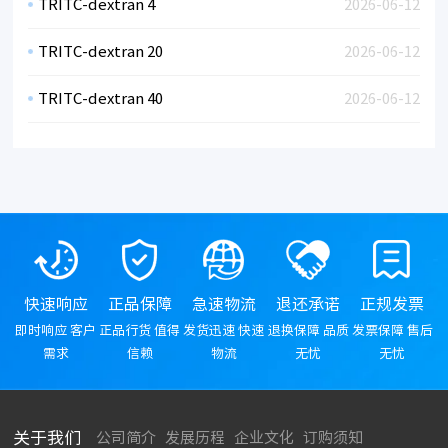
TRITC-dextran 4
2026-06-12
TRITC-dextran 20
2026-06-12
TRITC-dextran 40
2026-06-12
快速响应
正品保障
急速物流
退还承诺
正规发票
即时响应 客户
正品行货 值得
发货迅速 快速
退换保障 品质
发票保障 售后
需求
信赖
物流
无忧
无忧
关于我们
公司简介
发展历程
企业文化
订购须知