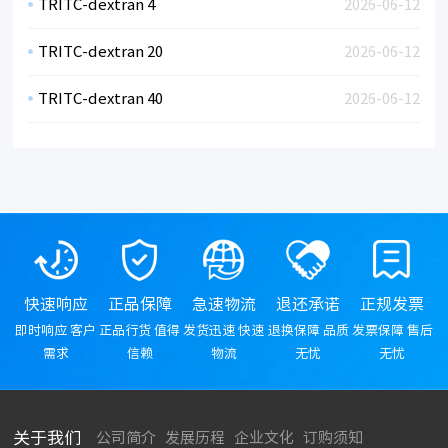
TRITC-dextran 4
2026-06-12
TRITC-dextran 20
2026-06-12
TRITC-dextran 40
2026-06-12
快速响应
正品保障
急速物流
退还承诺
正规发票
即时响应 客户
正品行货 值得
发货迅速 快速
退换保障 品质
发票保障 售后
需求
信赖
物流
无忧
无忧
关于我们
公司简介
发展历程
企业文化
订购须知