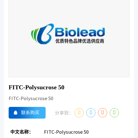
FITC-Polysucrose 50
FITC-Polysucrose 50
联系购买
分享到：
中文名称：
FITC-Polysucrose 50