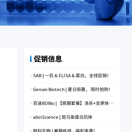
促销信息
SAB | 一抗 & ELISA & 蛋白，全线促销！
Genuin Biotech | 夏日钜惠， 限时抢购！
百迪BDBio | 【假期套餐】消杀+支原体检测+冻存，限时折扣！
abinScience | 斑马鱼蛋白抗体
联科生物 | 暑期练级 · 福利来袭！