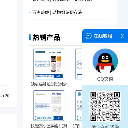
百奥益康 | 动物组织保存液
在线客服
X
热销产品
QQ交谈
缺氧探针检测试剂盒
人AB血清
an 20
快速高尔基染色试剂
17β-雌二醇缓释药片
微信在线咨询