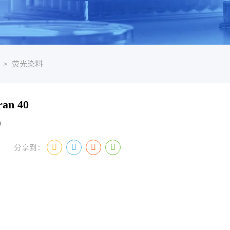
>
荧光染料
ran 40
0
分享到：